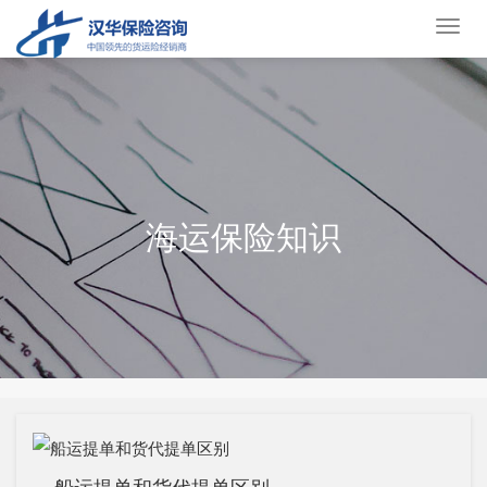
货
运
保
险
海运保险知识