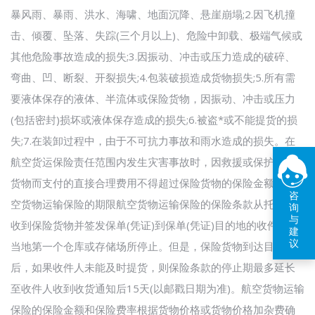
暴风雨、暴雨、洪水、海啸、地面沉降、悬崖崩塌;2.因飞机撞
击、倾覆、坠落、失踪(三个月以上)、危险中卸载、极端气候或
其他危险事故造成的损失;3.因振动、冲击或压力造成的破碎、
弯曲、凹、断裂、开裂损失;4.包装破损造成货物损失;5.所有需
要液体保存的液体、半流体或保险货物，因振动、冲击或压力
(包括密封)损坏或液体保存造成的损失;6.被盗*或不能提货的损
失;7.在装卸过程中，由于不可抗力事故和雨水造成的损失。在
航空货运保险责任范围内发生灾害事故时，因救援或保护保险
货物而支付的直接合理费用不得超过保险货物的保险金额。航
咨
空货物运输保险的期限航空货物运输保险的保险条款从托运人
询
与
收到保险货物并签发保单(凭证)到保单(凭证)目的地的收件人在
建
议
当地第一个仓库或存储场所停止。但是，保险货物到达目的地
后，如果收件人未能及时提货，则保险条款的停止期最多延长
至收件人收到收货通知后15天(以邮戳日期为准)。航空货物运输
保险的保险金额和保险费率根据货物价格或货物价格加杂费确