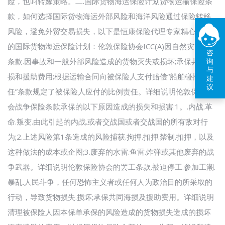
险，也叫转嫁策略。二.国际货物海运保险计划货物运输保险条
款，如何选择国际货物海运外部风险和海洋风险通过保险转移
风险，避免外贸交易损失，以下是恒康保险代理专家精心定制
的国际货物海运保险计划：伦敦保险协会ICC(A)因自然灾害承保
咨
询
条款.因事故和一般外部风险造成的货物灭失或损坏;承保共同海
与
损和援助费用;根据运输合同向被保险人支付赔偿“船舶碰撞责
建
议
任”条款规定了被保险人应付的比例责任。详细说明伦敦保险协
会战争保险条款承保的以下原因造成的损失和损害:1。.内战.革
命.叛变.由此引起的内战.或者交战国或者交战国的所有敌对行
为;2.上述风险第1条造成的风险捕获.拘押.扣押.禁制.扣押，以及
这种做法的成本或企图;3.废弃的水雷.鱼雷.炸弹或其他废弃的战
争武器。详细说明伦敦保险协会的罢工条款.被迫停工.参加工潮.
暴乱.人民斗争，任何恐怖主义者或任何人为政治目的所采取的
行动，导致货物损失.损坏;承保共同海损及援助费用。详细说明
清理被保险人因本保单承保的风险造成的货物损失造成的损坏