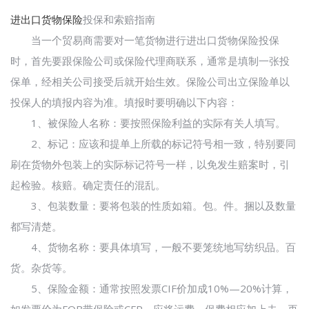
进出口货物保险
投保和索赔指南
当一个贸易商需要对一笔货物进行进出口货物保险投保
时，首先要跟保险公司或保险代理商联系，通常是填制一张投
保单，经相关公司接受后就开始生效。保险公司出立保险单以
投保人的填报内容为准。填报时要明确以下内容：
1、被保险人名称：要按照保险利益的实际有关人填写。
2、标记：应该和提单上所载的标记符号相一致，特别要同
刷在货物外包装上的实际标记符号一样，以免发生赔案时，引
起检验。核赔。确定责任的混乱。
3、包装数量：要将包装的性质如箱。包。件。捆以及数量
都写清楚。
4、货物名称：要具体填写，一般不要笼统地写纺织品。百
货。杂货等。
5、保险金额：通常按照发票CIF价加成10%—20%计算，
如发票价为FOB带保险或CFR，应将运费。保费相应加上去，再