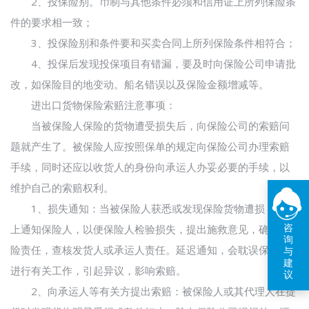
2、投保险别。币制与其他条件必须和信用证上所列保险条
件的要求相一致；
3、投保险别和条件要和买卖合同上所列保险条件相符合；
4、投保后发现投保项目有错漏，要及时向保险公司申请批
改，如保险目的地变动。船名错误以及保险金额增减等。
进出口货物保险索赔注意事项：
当被保险人保险的货物遭受损失后，向保险公司的索赔问
题就产生了。被保险人应按照保单的规定向保险公司办理索赔
手续，同时还应以收货人的身份向承运人办妥必要的手续，以
维护自己的索赔权利。
1、损失通知：当被保险人获悉或发现保险货物遭损，应马
咨
上通知保险人，以便保险人检验损失，提出施救意见，确定保
询
险责任，查核发货人或承运人责任。延迟通知，会耽误保险人
与
建
进行有关工作，引起异议，影响索赔。
议
2、向承运人等有关方提出索赔：被保险人或其代理人在提